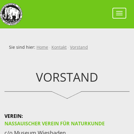
Toggl
navig
Sie sind hier:
Home
Kontakt
Vorstand
VORSTAND
VEREIN
:
NASSAUISCHER
VEREIN
FÜR
NATURKUNDE
c/o Museum Wiesbaden