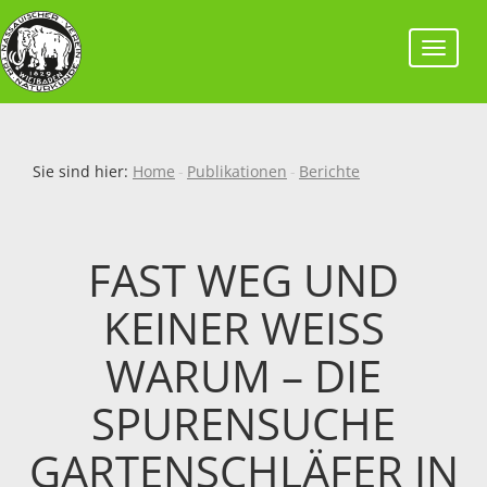
Toggl
navig
Sie sind hier:
Home
Publikationen
Berichte
FAST WEG UND
KEINER WEISS W
ARUM – DIE S
PURENSUCHE G
ARTENSCHLÄFER IN H