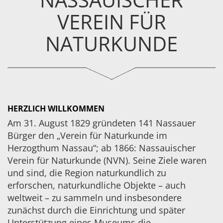
Wiesbaden
VEREIN FÜR
Dienstag,
11.
NATURKUNDE
August
2026
18:00
Uhr
Vortragssaal
des
HERZLICH WILLKOMMEN
Museums
Weisbaden
Am 31. August 1829 gründeten 141 Nassauer
Bürger den „Verein für Naturkunde im
Weitere
Herzogthum Nassau“; ab 1866: Nassauischer
Informationen
Verein für Naturkunde (
NVN
). Seine Ziele waren
und sind, die Region naturkundlich zu
erforschen, naturkundliche Objekte – auch
weltweit – zu sammeln und insbesondere
zunächst durch die Einrichtung und später
Unterstützung eines Museums die